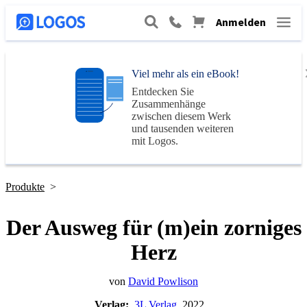
Anmelden
Viel mehr als ein eBook!
Entdecken Sie
Zusammenhänge
zwischen diesem Werk
und tausenden weiteren
mit
Logos
.
Produkte
>
Der Ausweg für (m)ein zorniges
Herz
von
David Powlison
Verlag:
3L Verlag
, 2022