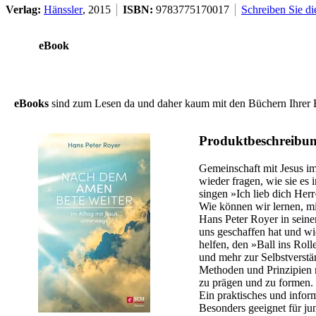
Verlag:
Hänssler
, 2015
ISBN:
9783775170017
Schreiben Sie di
eBook
eBooks
sind zum Lesen da und daher kaum mit den Büchern Ihrer B
Produktbeschreibu
Gemeinschaft mit Jesus im 
wieder fragen, wie sie es i
singen »Ich lieb dich Herr«
Wie können wir lernen, mi
Hans Peter Royer in sein
uns geschaffen hat und wi
helfen, den »Ball ins Roll
und mehr zur Selbstverstä
Methoden und Prinzipien r
zu prägen und zu formen.
Ein praktisches und inform
Besonders geeignet für j