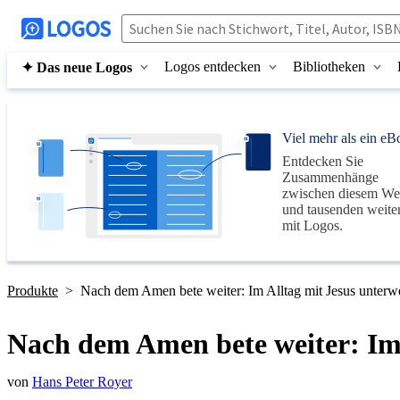
Logos entdecken
Bibliotheken
✦ Das neue Logos
Viel mehr als ein eB
Entdecken Sie
Zusammenhänge
zwischen diesem We
und tausenden weite
mit
Logos
.
Produkte
>
Nach dem Amen bete weiter: Im Alltag mit Jesus unterw
Nach dem Amen bete weiter: Im 
von
Hans Peter Royer