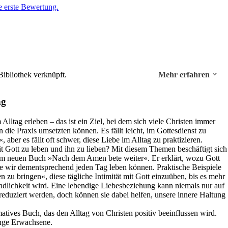
e erste Bewertung.
ibliothek verknüpft.
Mehr erfahren
ng
Alltag erleben – das ist ein Ziel, bei dem sich viele Christen immer
n die Praxis umsetzten können. Es fällt leicht, im Gottesdienst zu
, aber es fällt oft schwer, diese Liebe im Alltag zu praktizieren.
t Gott zu leben und ihn zu lieben? Mit diesem Themen beschäftigt sich
em neuen Buch »Nach dem Amen bete weiter«. Er erklärt, wozu Gott
e wir dementsprechend jeden Tag leben können. Praktische Beispiele
en zu bringen«, diese tägliche Intimität mit Gott einzuüben, bis es mehr
ndlichkeit wird. Eine lebendige Liebesbeziehung kann niemals nur auf
eduziert werden, doch können sie dabei helfen, unsere innere Haltung
atives Buch, das den Alltag von Christen positiv beeinflussen wird.
unge Erwachsene.